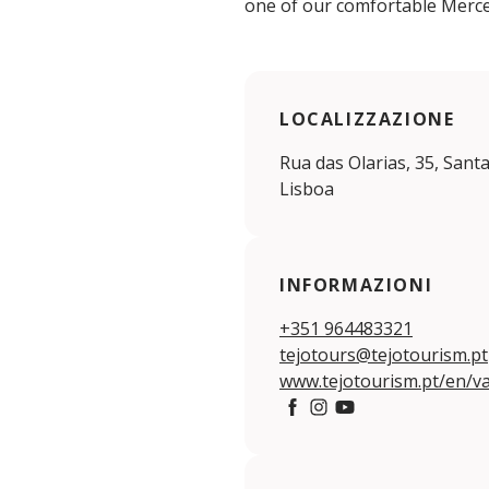
one of our comfortable Merc
LOCALIZZAZIONE
Rua das Olarias, 35, Sant
Lisboa
INFORMAZIONI
+351 964483321
tejotours@tejotourism.pt
www.tejotourism.pt/en/v
Facebook
Instagram
YouTube