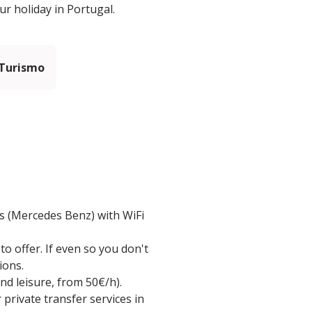
r holiday in Portugal.
 Turismo
es (Mercedes Benz) with WiFi
o offer. If even so you don't
ions.
and leisure, from 50€/h).
 private transfer services in