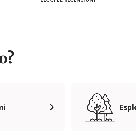
ro?
ni
Espl