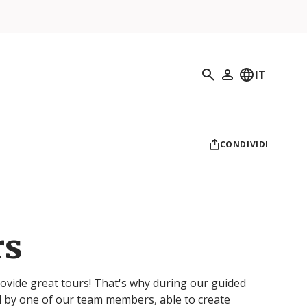
Ricerca
IT
Il mio profilo
CONDIVIDI
rs
ovide great tours! That's why during our guided
d by one of our team members, able to create