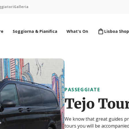
ggiatori
Galleria
re
Soggiorna & Pianifica
What's On
Lisboa Shop
PASSEGGIATE
Tejo Tou
We know that great guides pr
tours you will be accompanie