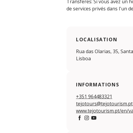
Transferes: Si vous avez un h
de services privés dans l'un 
LOCALISATION
Rua das Olarias, 35, Sant
Lisboa
INFORMATIONS
+351 964483321
tejotours@tejotourism.pt
www.tejotourism.pt/en/v
Facebook
Instagram
YouTube