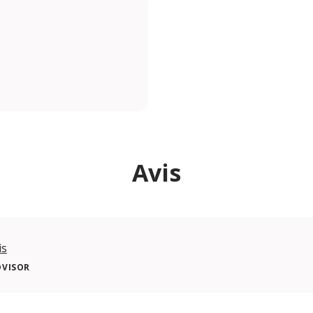
Avis
is
DVISOR