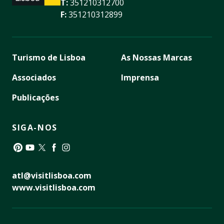
T:
351210312700
F:
351210312899
Turismo de Lisboa
As Nossas Marcas
Associados
Imprensa
Publicações
SIGA-NOS
Pinterest
YouTube
Twitter
Facebook
Instagram
atl@visitlisboa.com
www.visitlisboa.com