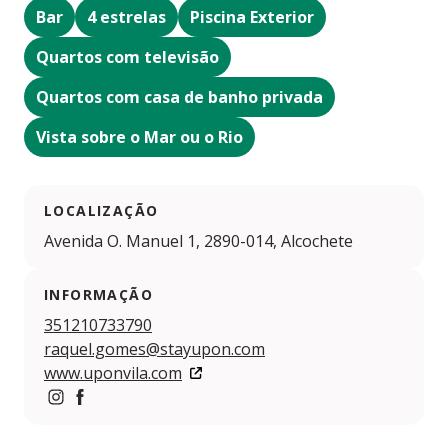
Bar
4 estrelas
Piscina Exterior
Quartos com televisão
Quartos com casa de banho privada
Vista sobre o Mar ou o Rio
LOCALIZAÇÃO
Avenida O. Manuel 1, 2890-014, Alcochete
INFORMAÇÃO
351210733790
raquel.gomes@stayupon.com
www.uponvila.com
https://www.instagram.com/upon.vila/?hl=en#
https://www.facebook.com/upon.vila#