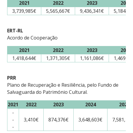
2021
2022
2023
2024
3,739,985€
5,565,667€
9,436,341€
5,184,56
ERT-RL
Acordo de Cooperação
2021
2022
2023
2024
1,418,644€
1,371,305€
1,161,086€
1,469,58
PRR
Plano de Recuperação e Resiliência, pelo Fundo de
Salvaguarda do Património Cultural.
2021
2022
2023
2024
2025
-
-
3,410€
874,376€
3,648,603€
7,581,16
-