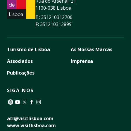
Rua do Arsenal, 21
1100-038 Lisboa
T:
351210312700
F:
351210312899
Turismo de Lisboa
As Nossas Marcas
Associados
Imprensa
Publicações
SIGA-NOS
Pinterest
YouTube
Twitter
Facebook
Instagram
atl@visitlisboa.com
www.visitlisboa.com