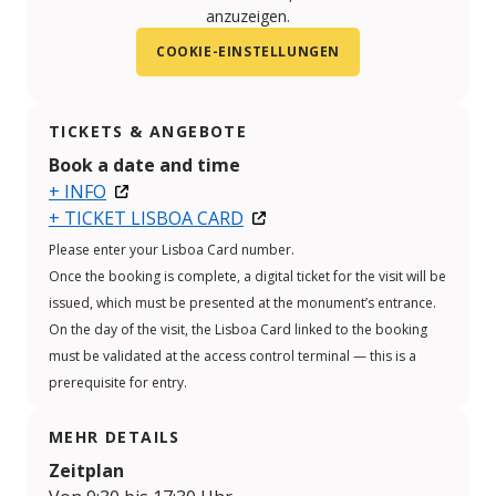
anzuzeigen.
COOKIE-EINSTELLUNGEN
TICKETS & ANGEBOTE
Book a date and time
+ INFO
+ TICKET LISBOA CARD
Please enter your Lisboa Card number.
Once the booking is complete, a digital ticket for the visit will be
issued, which must be presented at the monument’s entrance.
On the day of the visit, the Lisboa Card linked to the booking
must be validated at the access control terminal — this is a
prerequisite for entry.
MEHR DETAILS
Zeitplan