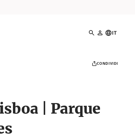
Ricerca
IT
Il mio profilo
CONDIVIDI
isboa | Parque
es