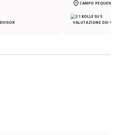
CAMPO PEQUENO | LISBOA
ADVISOR
VALUTAZIONE DEI VIAGGIATORI