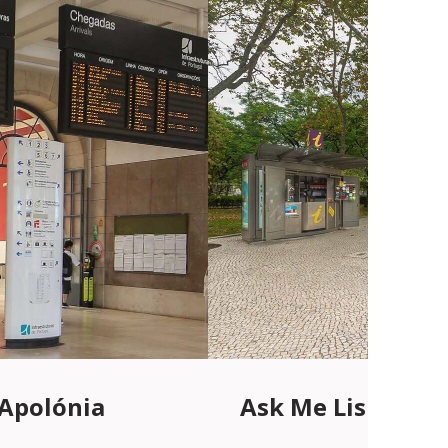
 Apolónia
Ask Me Lisboa |