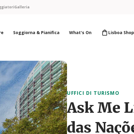
ggiatori
Galleria
re
Soggiorna & Pianifica
What's On
Lisboa Shop
UFFICI DI TURISMO
Ask Me L
das Naçõ