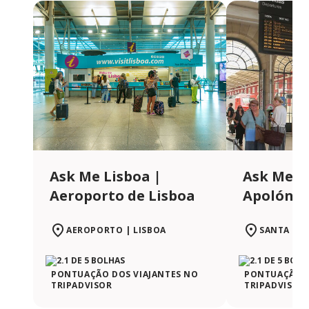
Ask Me Lisboa |
Ask Me L
Aeroporto de Lisboa
Apolónia
AEROPORTO | LISBOA
SANTA APO
PONTUAÇÃO DOS VIAJANTES NO
PONTUAÇÃO D
TRIPADVISOR
TRIPADVISOR