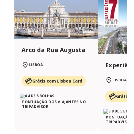
Arco da Rua Augusta
Experiênc
LISBOA
LISBOA
Grátis com Lisboa Card
Grátis 
PONTUAÇÃO DOS VIAJANTES NO
TRIPADVISOR
PONTUAÇÃO D
TRIPADVISOR