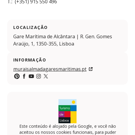
T.: (+351) 915 550 496
LOCALIZAÇÃO
Gare Marítima de Alcântara | R. Gen. Gomes
Araújo, 1, 1350-355, Lisboa
INFORMAÇÃO
muraisalmadagaresmaritimas.pt
https://pt.pinterest.com/visitlisboa/
https://www.facebook.com/visitlisboa
https://www.youtube.com/VisitLisboa
https://www.instagram.com/visit_lisboa
https://x.com/visit_lisboa
Este conteúdo é alojado pela Google, e você não
aceitou os nossos cookies funcionais, para puder