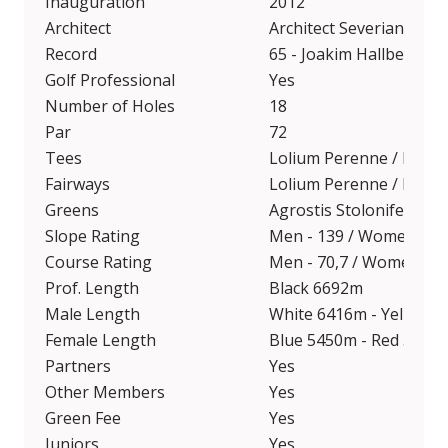
Inauguration
2012
Architect
Architect Severiano Bal
Record
65 - Joakim Hallberg - 
Golf Professional
Yes
Number of Holes
18
Par
72
Tees
Lolium Perenne / Poa P
Fairways
Lolium Perenne / Poa P
Greens
Agrostis Stolonifera Ty
Slope Rating
Men - 139 / Women - 1
Course Rating
Men - 70,7 / Women - 7
Prof. Length
Black 6692m
Male Length
White 6416m - Yellow 
Female Length
Blue 5450m - Red 5024
Partners
Yes
Other Members
Yes
Green Fee
Yes
Juniors
Yes