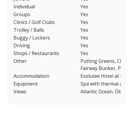
Individual
Yes
Groups
Yes
Clinics / Golf Clubs
Yes
Trolley / Balls
Yes
Buggy / Lockers
Yes
Driving
Yes
Shops / Restaurants
Yes
Other
Putting Greens, Chippin
Fairway Bunker, Pitchi
Accommodation
Evolutee Hotel at Royal
Equipment
Spa with thermal area,
Views
Atlantic Ocean, Óbidos