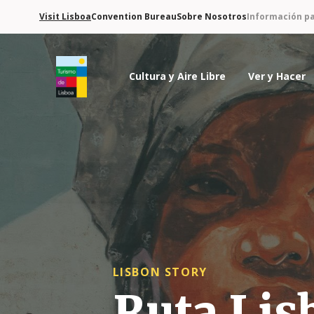
Visit Lisboa
Convention Bureau
Sobre Nosotros
Información pa
Cultura y Aire Libre
Ver y Hacer
Logo de Turismo de Lisboa
LISBON STORY
Ruta Lis