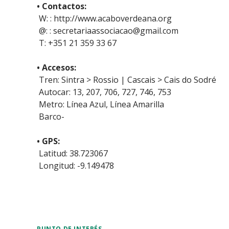
• Contactos:
W: : http://www.acaboverdeana.org
@: : secretariaassociacao@gmail.com
T: +351 21 359 33 67
• Accesos:
Tren: Sintra > Rossio | Cascais > Cais do Sodré
Autocar: 13, 207, 706, 727, 746, 753
Metro: Línea Azul, Línea Amarilla
Barco-
• GPS:
Latitud: 38.723067
Longitud: -9.149478
PUNTO DE INTERÉS