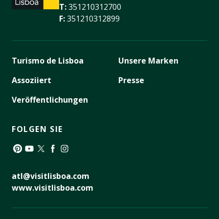
T:
351210312700
F:
351210312899
Turismo de Lisboa
Unsere Marken
Assoziiert
Presse
Veröffentlichungen
FOLGEN SIE
Pinterest
YouTube
Twitter
Facebook
Instagram
atl@visitlisboa.com
www.visitlisboa.com