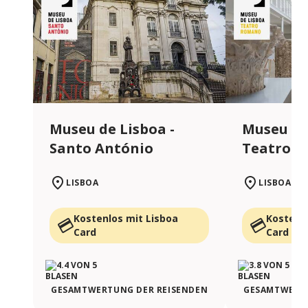
Museu de Lisboa -
Museu de
Santo António
Teatro 
LISBOA
LISBOA
Kostenlos mit Lisboa
Kostenl
Card
Card
GESAMTWERTUNG DER REISENDEN
GESAMTWERTU