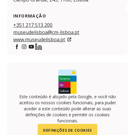
INFORMAÇÃO
+351 217 513 200
museudelisboa@cm-lisboa.pt
www.museudelisboa.pt
https://www.facebook.com/museudelisboaEGEAC
https://www.instagram.com/museudelisboa
https://www.youtube.com/@MuseudeLisboaEG
https://www.linkedin.com/company/museu-d
Este conteúdo é alojado pela Google, e você não
aceitou os nossos cookies funcionais, para puder
aceder a este conteúdo pode alterar as suas
definições de cookies e permitir os cookies
funcionais.
DEFINIÇÕES DE COOKIES