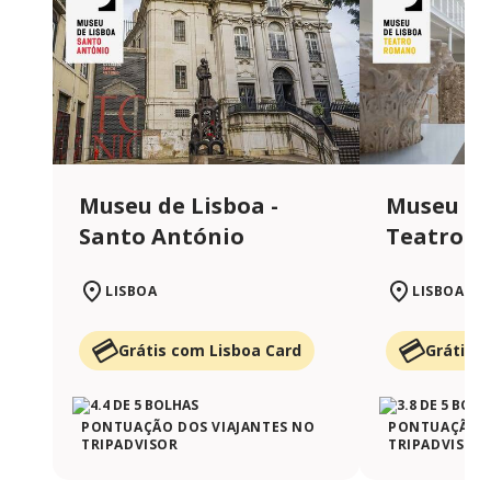
Museu de Lisboa -
Museu de
Santo António
Teatro 
LISBOA
LISBOA
Grátis com Lisboa Card
Grátis 
PONTUAÇÃO DOS VIAJANTES NO
PONTUAÇÃO D
TRIPADVISOR
TRIPADVISOR