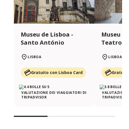
Museu de Lisboa -
Museu de
Santo António
Teatro 
LISBOA
LISBOA
Gratuito con Lisboa Card
Gratuito
VALUTAZIONE DEI VIAGGIATORI DI
VALUTAZIONE 
TRIPADVISOR
TRIPADVISOR