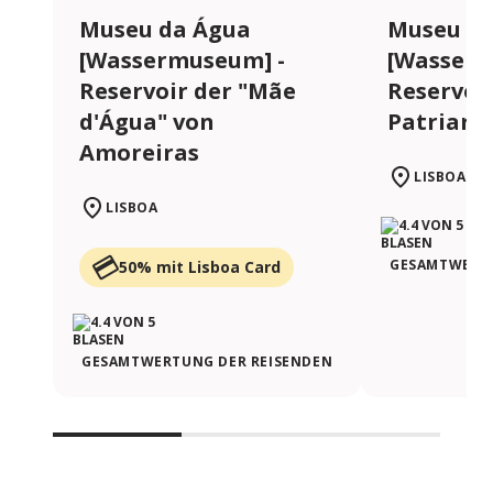
Museu da Água
Museu da
[Wassermuseum] -
[Wasserm
Reservoir der "Mãe
Reservoi
d'Água" von
Patriarc
Amoreiras
LISBOA
LISBOA
GESAMTWERTU
50% mit Lisboa Card
GESAMTWERTUNG DER REISENDEN