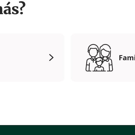
más?
Fami