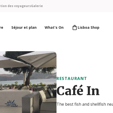
ntion des voyageurs
Galerie
re
Séjour et plan
What's On
Lisboa Shop
RESTAURANT
Café In
The best fish and shellfish ne