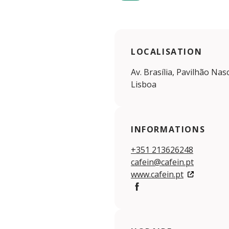
LOCALISATION
Av. Brasília, Pavilhão Nas
Lisboa
INFORMATIONS
+351 213626248
cafein@cafein.pt
www.cafein.pt
Facebook