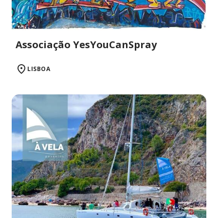
Associação YesYouCanSpray
LISBOA