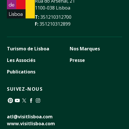
Rua do Arsenal, 21
1100-038 Lisboa
T:
351210312700
F:
351210312899
Turismo de Lisboa
Nos Marques
Les Associés
Presse
Publications
SUIVEZ-NOUS
Pinterest
YouTube
Twitter
Facebook
Instagram
atl@visitlisboa.com
www.visitlisboa.com