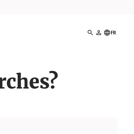
Recherche
FR
Mon profil
erches?