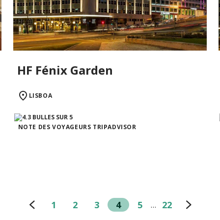
HF Fénix Garden
LISBOA
NOTE DES VOYAGEURS TRIPADVISOR
1
2
3
4
5
22
…