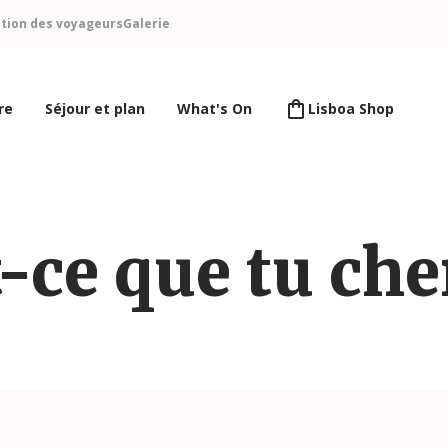
ntion des voyageurs
Galerie
re
Séjour et plan
What's On
Lisboa Shop
-ce que tu ch