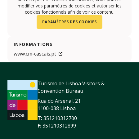
modifier vos paramètres de cookies et autoriser les
cookies fonctionnels afin de voir ce contenu.
PARAMÈTRES DES COOKIES
INFORMATIONS
www.cm-cascais.pt
Turismo de Lisboa Visitors &
Convention Bureau
Rua do Arsenal, 21
1100-038 Lisboa
T:
351210312700
F:
351210312899