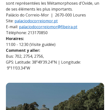
sont représentées les Métamorphoses d'Ovide, un
de ses éléments les plus importants.
Palácio do Correio-Mor | 2670-000 Loures
Site:
palaciodocorreiomor.pt
E-mail:
palaciodocorreiomor@fibeira.pt
Téléphone: 213170850
Horaires:
11:00 - 12:30 (Visite guidée)
Comment y aller:
Bus: 702, 2754, 2756,
GPS: Latitude: 38º49’39.24”N | Longitude:
9º11’03.34”W