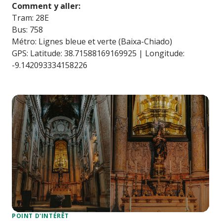
Comment y aller:
Tram: 28E
Bus: 758
Métro: Lignes bleue et verte (Baixa-Chiado)
GPS: Latitude: 38.71588169169925 | Longitude:
-9.142093334158226
POINT D'INTÉRÊT