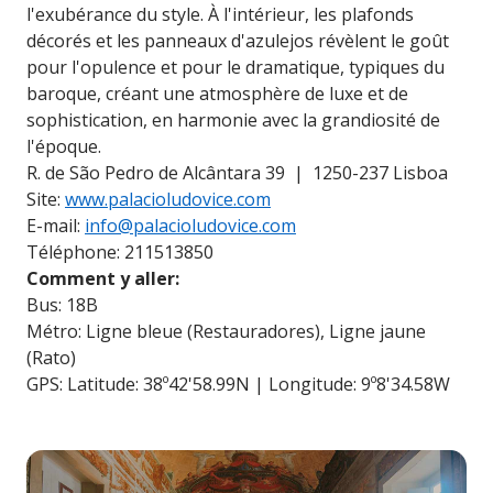
l'exubérance du style. À l'intérieur, les plafonds
décorés et les panneaux d'azulejos révèlent le goût
pour l'opulence et pour le dramatique, typiques du
baroque, créant une atmosphère de luxe et de
sophistication, en harmonie avec la grandiosité de
l'époque.
R. de São Pedro de Alcântara 39 | 1250-237 Lisboa
Site:
www.palacioludovice.com
E-mail:
info@palacioludovice.com
Téléphone: 211513850
Comment y aller:
Bus: 18B
Métro: Ligne bleue (Restauradores), Ligne jaune
(Rato)
GPS: Latitude: 38º42'58.99N | Longitude: 9º8'34.58W