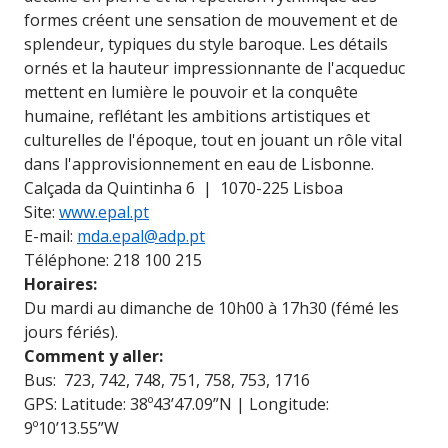
formes créent une sensation de mouvement et de
splendeur, typiques du style baroque. Les détails
ornés et la hauteur impressionnante de l'acqueduc
mettent en lumière le pouvoir et la conquête
humaine, reflétant les ambitions artistiques et
culturelles de l'époque, tout en jouant un rôle vital
dans l'approvisionnement en eau de Lisbonne.
Calçada da Quintinha 6 | 1070-225 Lisboa
Site:
www.epal.pt
E-mail:
mda.epal@adp.pt
Téléphone: 218 100 215
Horaires:
Du mardi au dimanche de 10h00 à 17h30 (fémé les
jours fériés).
Comment y aller:
Bus: 723, 742, 748, 751, 758, 753, 1716
GPS: Latitude: 38º43’47.09”N | Longitude:
9º10’13.55”W