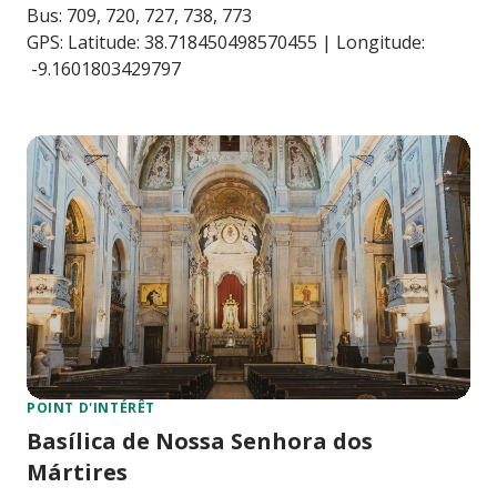
Bus: 709, 720, 727, 738, 773
GPS: Latitude: 38.718450498570455 | Longitude:
-9.1601803429797
POINT D'INTÉRÊT
Basílica de Nossa Senhora dos
Mártires