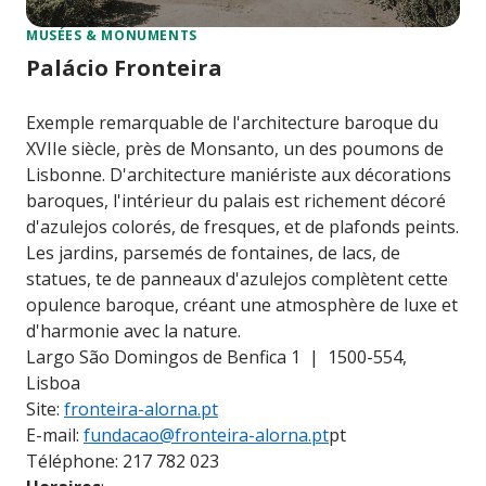
MUSÉES & MONUMENTS
Palácio Fronteira
Exemple remarquable de l'architecture baroque du
XVIIe siècle, près de Monsanto, un des poumons de
Lisbonne. D'architecture maniériste aux décorations
baroques, l'intérieur du palais est richement décoré
d'azulejos colorés, de fresques, et de plafonds peints.
Les jardins, parsemés de fontaines, de lacs, de
statues, te de panneaux d'azulejos complètent cette
opulence baroque, créant une atmosphère de luxe et
d'harmonie avec la nature.
Largo São Domingos de Benfica 1 | 1500-554,
Lisboa
Site:
fronteira-alorna.pt
E-mail:
fundacao@fronteira-alorna.pt
pt
Téléphone: 217 782 023