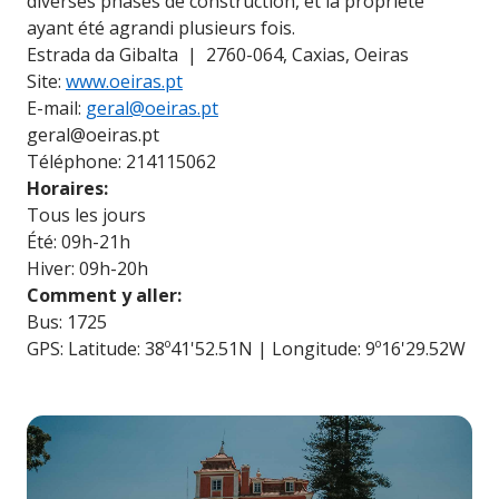
diverses phases de construction, et la propriété
ayant été agrandi plusieurs fois.
Estrada da Gibalta | 2760-064, Caxias, Oeiras
Site:
www.oeiras.pt
E-mail:
geral@oeiras.pt
geral@oeiras.pt
Téléphone: 214115062
Horaires:
Tous les jours
Été: 09h-21h
Hiver: 09h-20h
Comment y aller:
Bus: 1725
GPS: Latitude: 38º41'52.51N | Longitude: 9º16'29.52W