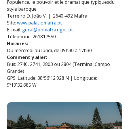
l'opulence, le pouvoir et le dramatique typiquesdu
style baroque.
Terreiro D. João V | 2640-492 Mafra
Site:
www.palaciomafra.pt
E-mail:
geral@pnmafra.dgpc.pt
Téléphone: 261817550
Horaires:
Du mercredi au lundi, de 09h30 à 17h30
Comment y aller:
Bus: 2740, 2741, 2803 ou 2804 (Terminal Campo
Grande)
GPS: Latitude: 38º56'12.928 N | Longitude:
9º19'32.885 W