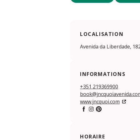
LOCALISATION
Avenida da Liberdade, 18
INFORMATIONS
+351 219369900
book@jncquoiavenida.co
www.jncquoi.com
Facebook
Instagram
Pintereset
HORAIRE