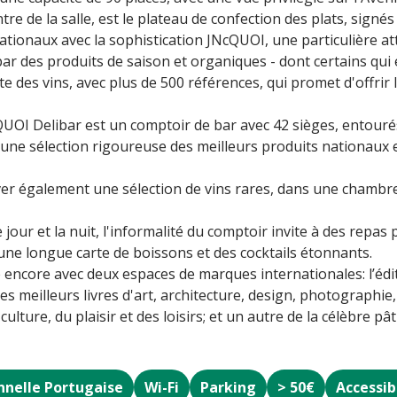
tre de la salle, est le plateau de confection des plats, signés
ationaux avec la sophistication JNcQUOI, une particulière att
 par des produits de saison et organiques - dont certains qu
e des vins, avec plus de 500 références, qui promet d'offrir 
QUOI Delibar est un comptoir de bar avec 42 sièges, entourés
une sélection rigoureuse des meilleurs produits nationaux 
r également une sélection de vins rares, dans une chambre 
 jour et la nuit, l'informalité du comptoir invite à des repas
ne longue carte de boissons et des cocktails étonnants.
encore avec deux espaces de marques internationales: l’édi
es meilleurs livres d'art, architecture, design, photographi
ulture, du plaisir et des loisirs; et un autre de la célèbre p
nnelle Portugaise
Wi-Fi
Parking
> 50€
Accessib