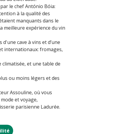
 par le chef António Bóia:
ention à la qualité des
i étaient manquants dans le
la meilleure expérience du vin
 d'une cave à vins et d’une
et internationaux: fromages,
climatisée, et une table de
 plus ou moins légers et des
teur Assouline, où vous
e, mode et voyage,
âtisserie parisienne Ladurée.
ilité