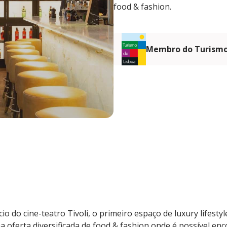
food & fashion.
Membro do Turismo
io do cine-teatro Tivoli, o primeiro espaço de luxury lifesty
 oferta diversificada de food & fashion onde é possível en