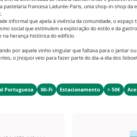
 pastelaria francesa Ladurée-Paris, uma shop-in-shop da ed
.
de informal que apela à vivência da comunidade, o espaço t
ismo social que estimulem a exploração do estilo e da gast
na herança histórica do edifício.
ando por aquele vinho singular que faltava para o jantar o
es, o Jncquoi veio para fazer parte do dia-a-dia dos lisboe
al Portuguesa
Wi-Fi
Estacionamento
> 50€
Ace