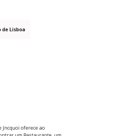
 de Lisboa
le Jncquoi oferece ao
contrar um Restaurante, um