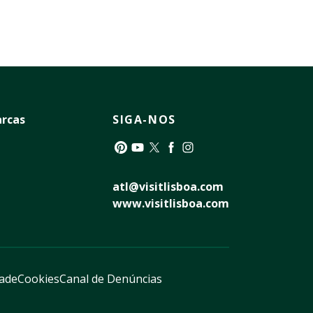
rcas
SIGA-NOS
Pinterest
YouTube
Twitter
Facebook
Instagram
atl@visitlisboa.com
www.visitlisboa.com
dade
Cookies
Canal de Denúncias