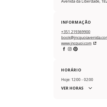
Avenida da Liberdade, 18
INFORMAÇÃO
+351 219369900
book@jncquoiavenida.co
www.jncquoi.com
Facebook
Instagram
Pintereset
HORÁRIO
Hoje: 12:00 - 02:00
VER HORAS