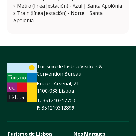
» Metro (línea|estación) - Azul | Santa Apolónia
» Train (línea|estación) - Norte | Santa
Apolónia
Turismo de Lisboa Visitors &
Convention Bureau
Rua do Arsenal, 21
1100-038 Lisboa
T:
351210312700
F:
351210312899
Turismo de Lisboa
Nos Marques