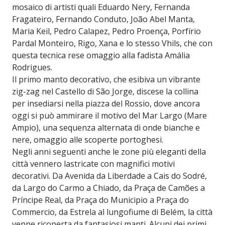
mosaico di artisti quali Eduardo Nery, Fernanda
Fragateiro, Fernando Conduto, João Abel Manta,
Maria Keil, Pedro Calapez, Pedro Proença, Porfírio
Pardal Monteiro, Rigo, Xana e lo stesso Vhils, che con
questa tecnica rese omaggio alla fadista Amália
Rodrigues.
Il primo manto decorativo, che esibiva un vibrante
zig-zag nel Castello di São Jorge, discese la collina
per insediarsi nella piazza del Rossio, dove ancora
oggi si può ammirare il motivo del Mar Largo (Mare
Ampio), una sequenza alternata di onde bianche e
nere, omaggio alle scoperte portoghesi.
Negli anni seguenti anche le zone più eleganti della
città vennero lastricate con magnifici motivi
decorativi. Da Avenida da Liberdade a Cais do Sodré,
da Largo do Carmo a Chiado, da Praça de Camões a
Príncipe Real, da Praça do Municipio a Praça do
Commercio, da Estrela al lungofiume di Belém, la città
venne ricoperta da fantasiosi manti. Alcuni dei primi