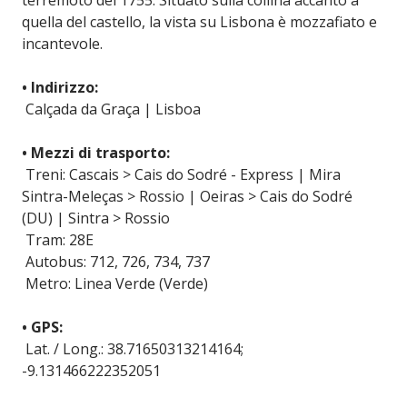
terremoto del 1755. Situato sulla collina accanto a
quella del castello, la vista su Lisbona è mozzafiato e
incantevole.
• Indirizzo:
Calçada da Graça | Lisboa
• Mezzi di trasporto:
Treni: Cascais > Cais do Sodré - Express | Mira
Sintra-Meleças > Rossio | Oeiras > Cais do Sodré
(DU) | Sintra > Rossio
Tram: 28E
Autobus: 712, 726, 734, 737
Metro: Linea Verde (Verde)
• GPS:
Lat. / Long.: 38.71650313214164;
-9.131466222352051