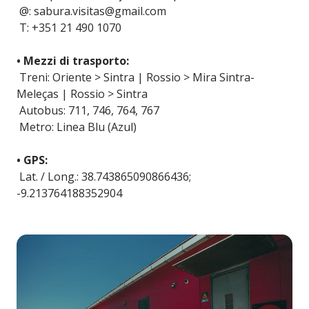
@: sabura.visitas@gmail.com
T: +351 21 490 1070
• Mezzi di trasporto:
Treni: Oriente > Sintra | Rossio > Mira Sintra-
Meleças | Rossio > Sintra
Autobus: 711, 746, 764, 767
Metro: Linea Blu (Azul)
• GPS:
Lat. / Long.: 38.743865090866436;
-9.213764188352904