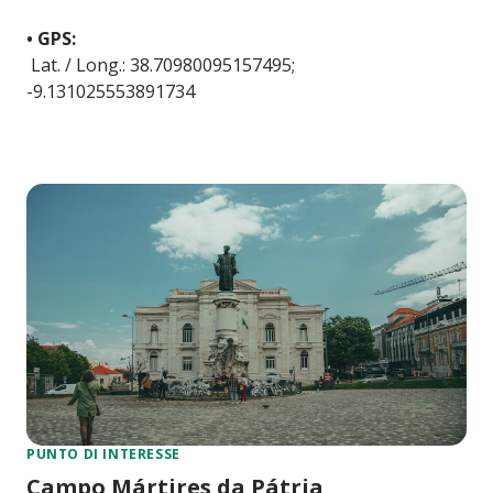
• GPS:
Lat. / Long.: 38.70980095157495;
-9.131025553891734
PUNTO DI INTERESSE
Campo Mártires da Pátria