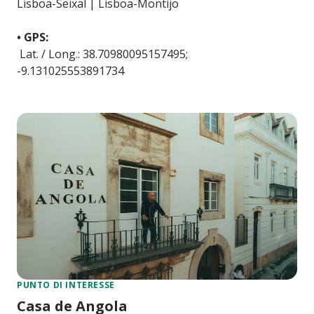
Lisboa-Seixal | Lisboa-Montijo
• GPS:
Lat. / Long.: 38.70980095157495;
-9.131025553891734
PUNTO DI INTERESSE
Casa de Angola