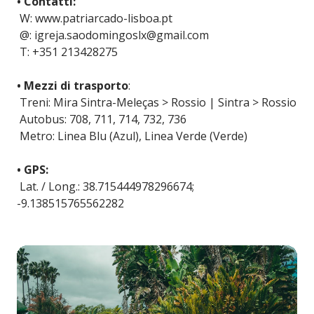
• Contatti:
W: www.patriarcado-lisboa.pt
@: igreja.saodomingoslx@gmail.com
T: +351 213428275
• Mezzi di trasporto
:
Treni: Mira Sintra-Meleças > Rossio | Sintra > Rossio
Autobus: 708, 711, 714, 732, 736
Metro: Linea Blu (Azul), Linea Verde (Verde)
• GPS:
Lat. / Long.: 38.715444978296674;
-9.138515765562282