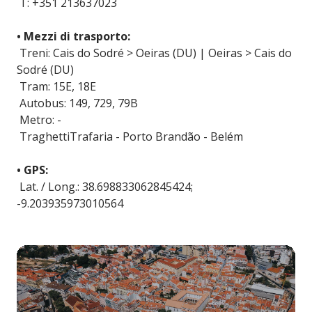
T: +351 213637023
• Mezzi di trasporto:
Treni: Cais do Sodré > Oeiras (DU) | Oeiras > Cais do
Sodré (DU)
Tram: 15E, 18E
Autobus: 149, 729, 79B
Metro: -
TraghettiTrafaria - Porto Brandão - Belém
• GPS:
Lat. / Long.: 38.698833062845424;
-9.203935973010564