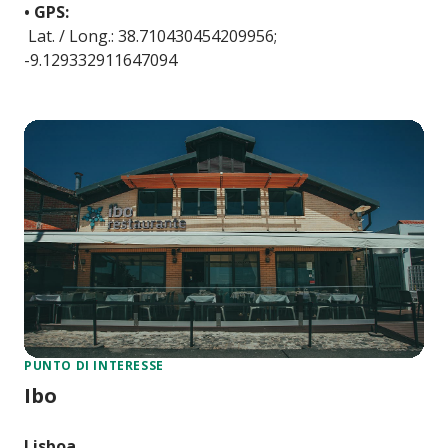
• GPS:
Lat. / Long.: 38.710430454209956;
-9.129332911647094
PUNTO DI INTERESSE
Ibo
Lisboa