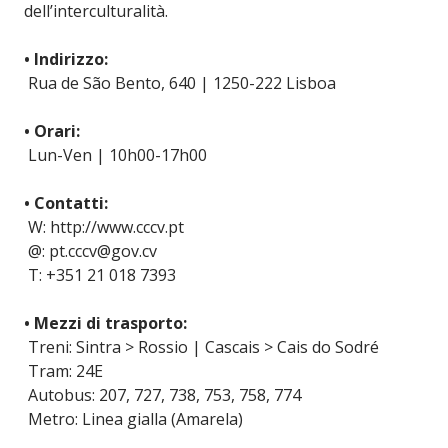
dell’interculturalità.
• Indirizzo:
Rua de São Bento, 640 | 1250-222 Lisboa
• Orari:
Lun-Ven | 10h00-17h00
• Contatti:
W: http://www.cccv.pt
@: pt.cccv@gov.cv
T: +351 21 018 7393
• Mezzi di trasporto:
Treni: Sintra > Rossio | Cascais > Cais do Sodré
Tram: 24E
Autobus: 207, 727, 738, 753, 758, 774
Metro: Linea gialla (Amarela)