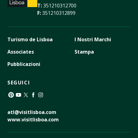
T:
351210312700
F:
351210312899
Turismo de Lisboa
I Nostri Marchi
Associates
Stampa
Pubblicazioni
SEGUICI
Pinterest
YouTube
Twitter
Facebook
Instagram
atl@visitlisboa.com
www.visitlisboa.com