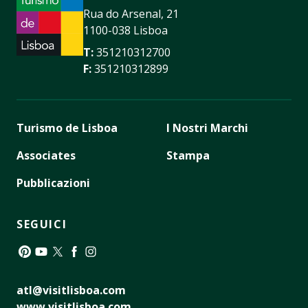
Rua do Arsenal, 21
1100-038 Lisboa
T:
351210312700
F:
351210312899
Turismo de Lisboa
I Nostri Marchi
Associates
Stampa
Pubblicazioni
SEGUICI
Pinterest
YouTube
Twitter
Facebook
Instagram
atl@visitlisboa.com
www.visitlisboa.com