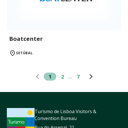
Boatcenter
SETÚBAL
1
2
7
…
Turismo de Lisboa Visitors &
Convention Bureau
Rua do Arsenal, 21