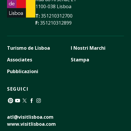
1100-038 Lisboa
T:
351210312700
F:
351210312899
Turismo de Lisboa
I Nostri Marchi
Associates
Stampa
Pubblicazioni
SEGUICI
Pinterest
YouTube
Twitter
Facebook
Instagram
atl@visitlisboa.com
www.visitlisboa.com