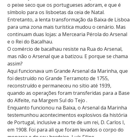
o peixe seco que os portugueses adoram, e que é
símbolo para os lisboetas da ceia de Natal.
Entretanto, a lenta transformação da Baixa de Lisboa
para uma zona mais turística mudou o cenário. Mas
continuam duas lojas: a Mercearia Pérola do Arsenal
e o Rei do Bacalhau.
O comércio de bacalhau resiste na Rua do Arsenal,
mas não o Arsenal que a batizou. E porque se chama
assim?
Aqui funcionava um Grande Arsenal da Marinha, que
foi destruído no Grande Terramoto de 1755,
reconstruído e permaneceu no sítio até 1939,
quando as operações foram transferidas para a Base
do Alfeite, na Margem Sul do Tejo .
Enquanto funcionou na Baixa, o Arsenal da Marinha
testemunhou acontecimentos explosivos da história
de Portugal, inclusive a morte de um rei, D. Carlos I,
em 1908. Foi para ali que foram levados o corpo do
monarca e do seu herdeiro, Luís Filipe.