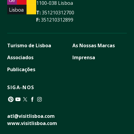
1100-038 Lisboa
T:
351210312700
F:
351210312899
Turismo de Lisboa
As Nossas Marcas
Associados
Imprensa
Publicações
SIGA-NOS
Pinterest
YouTube
Twitter
Facebook
Instagram
atl@visitlisboa.com
www.visitlisboa.com