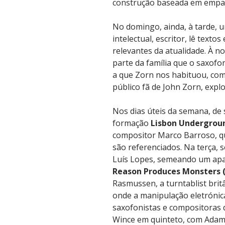
construção baseada em empatia
No domingo, ainda, à tarde, 
intelectual, escritor, lê text
relevantes da atualidade. À n
parte da família que o saxofo
a que Zorn nos habituou, com
público fã de John Zorn, exp
Nos dias úteis da semana, de 
formação
Lisbon Undergrou
compositor Marco Barroso, qu
são referenciados. Na terça, 
Luís Lopes, semeando um apa
Reason Produces Monsters
Rasmussen, a turntablist brit
onde a manipulação eletrónic
saxofonistas e compositoras 
Wince em quinteto, com Adam O’