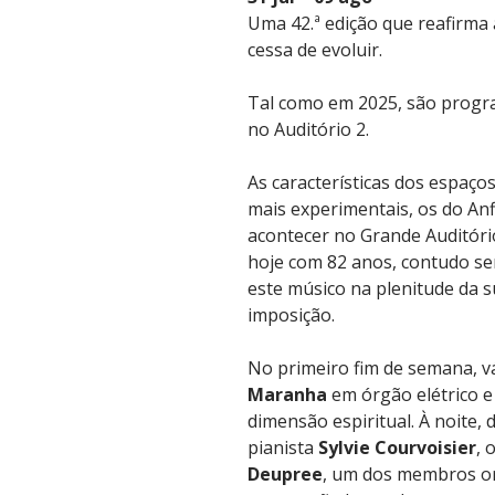
Uma 42.ª edição que reafirma a
cessa de evoluir.
Tal como em 2025, são progra
no Auditório 2.
As características dos espaço
mais experimentais, os do Anf
acontecer no Grande Auditório,
hoje com 82 anos, contudo sem
este músico na plenitude da s
imposição.
No primeiro fim de semana, vá
Maranha
em órgão elétrico 
dimensão espiritual. À noite,
pianista
Sylvie Courvoisier
, 
Deupree
, um dos membros or