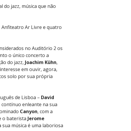
al do jazz, música que não
Anfiteatro Ar Livre e quatro
nsiderados no Auditório 2 os
anto o único concerto a
ção do jazz,
Joachim Kühn
,
interesse em ouvir, agora,
tos solo por sua própria
tuguês de Lisboa –
David
 contínuo enleante na sua
enominado
Canyon
, com a
 o baterista
Jerome
a sua música é uma laboriosa