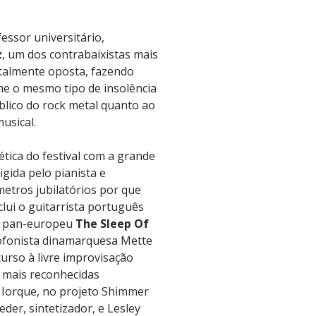
fessor universitário,
z
, um dos contrabaixistas mais
talmente oposta, fazendo
me o mesmo tipo de insolência
blico do rock metal quanto ao
musical.
ética do festival com a grande
igida pelo pianista e
etros jubilatórios por que
nclui o guitarrista português
po pan-europeu
The Sleep Of
axofonista dinamarquesa Mette
curso à livre improvisação
 mais reconhecidas
 Iorque, no projeto Shimmer
der, sintetizador, e Lesley