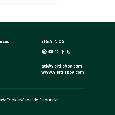
rcas
SIGA-NOS
Pinterest
YouTube
Twitter
Facebook
Instagram
atl@visitlisboa.com
www.visitlisboa.com
dade
Cookies
Canal de Denúncias