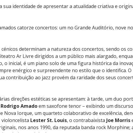
 sua identidade de apresentar a atualidade criativa e origin
mados catorze concertos: um no Grande Auditório, nove no 
s cénicos determinam a natureza dos concertos, sendo os co
iteatro Ar Livre dirigidos a um público mais alargado, enqu
 o inicial, é um piano solo de uma figura histórica da inova
pre enérgico e surpreendente no estilo que o identifica. O 
ua contribuição ao jazz provém da raridade dos seus concer
rias direções estéticas se apresentam: à tarde, um duo por
e
Rodrigo Amado
em saxofone tenor – exibindo um discurso
 de Nova Iorque, um quarteto colaborativo de excelência, d
o violoncelista
Lester St. Louis
, o contrabaixista
Joe Morris
e
iginais, nos anos 1990, da reputada banda rock Morphine; 