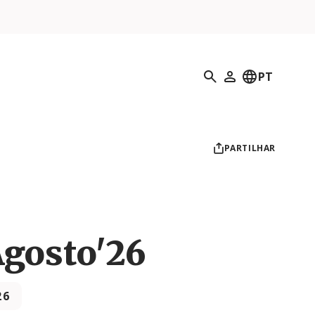
Pesquisar
PT
O meu perfil
PARTILHAR
Agosto'26
26