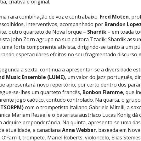
, criativa e original.
uma rara combinação de voz e contrabaixo:
Fred Moten
, pro
os escolhidos, interventivos, acompanhado por
Brandon Lope
oite, outro quarteto de Nova Iorque –
Shardik
– em toada to
nista John Zorn agrupa na sua editora Tzadik; Shardik assu
 uma forte componente ativista, dirigindo-se tanto a um pú
lorando espetaculares efeitos no seu fragmentado discurso 
segunda a sexta, continua a apresentar-se a diversidade est
nd Music Ensemble (LUME)
, um valor do jazz português, dir
e apresentará novo repertório, por certo dentro dos parâm
segue-se-lhes um quarteto francês,
Bonbon Flamme
, que i
rente jogo caótico, contudo controlado. Na quarta, o gru
 (TSORPM)
com o trompetista Italiano Gabriele Mitelli, a s
ânica Mariam Rezaei e o baterista austríaco Lucas König dá 
a adquire preponderância. Na quinta, apresenta-se uma das
da atualidade, a canadiana
Anna Webber
, baseada em Nova
Farrill, trompete, Mariel Roberts, violoncelo, Elias Stemese