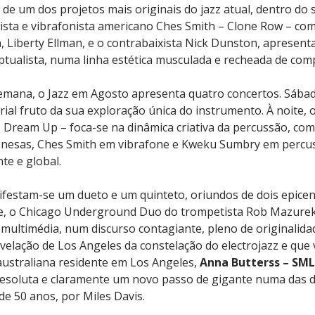
 de um dos projetos mais originais do jazz atual, dentro do 
ista e vibrafonista americano Ches Smith – Clone Row – com 
 Liberty Ellman, e o contrabaixista Nick Dunston, apresen
eptualista, numa linha estética musculada e recheada de co
mana, o Jazz em Agosto apresenta quatro concertos. Sábado 
rial fruto da sua exploração única do instrumento. À noite, 
 Dream Up – foca-se na dinâmica criativa da percussão, c
ponesas, Ches Smith em vibrafone e Kweku Sumbry em perc
te e global.
nifestam-se um dueto e um quinteto, oriundos de dois epicen
de, o Chicago Underground Duo do trompetista Rob Mazurek
multimédia, num discurso contagiante, pleno de originalidade
elação de Los Angeles da constelação do electrojazz e que 
a australiana residente em Los Angeles,
Anna Butterss – SML
resoluta e claramente um novo passo de gigante numa das di
 de 50 anos, por Miles Davis.