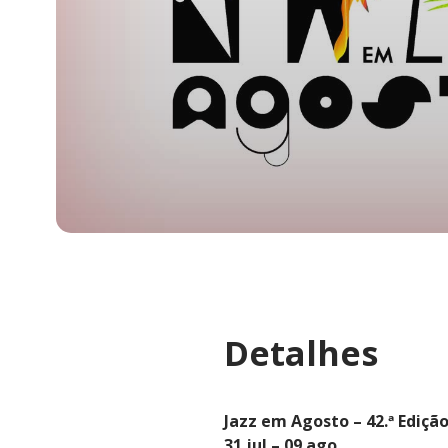
Detalhes
Jazz em Agosto – 42.ª Ediçã
31 jul – 09 ago