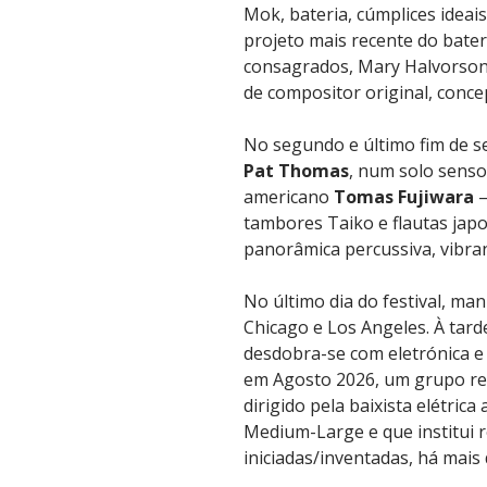
Mok, bateria, cúmplices ideais
projeto mais recente do bater
consagrados, Mary Halvorson,
de compositor original, conc
No segundo e último fim de se
Pat Thomas
, num solo senso
americano
Tomas Fujiwara
–
tambores Taiko e flautas ja
panorâmica percussiva, vibran
No último dia do festival, ma
Chicago e Los Angeles. À tar
desdobra-se com eletrónica e 
em Agosto 2026, um grupo rev
dirigido pela baixista elétric
Medium-Large e que institui 
iniciadas/inventadas, há mais