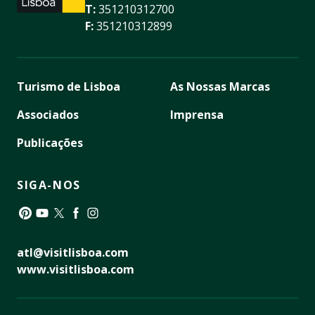
T:
351210312700
F:
351210312899
Turismo de Lisboa
As Nossas Marcas
Associados
Imprensa
Publicações
SIGA-NOS
Pinterest
YouTube
Twitter
Facebook
Instagram
atl@visitlisboa.com
www.visitlisboa.com