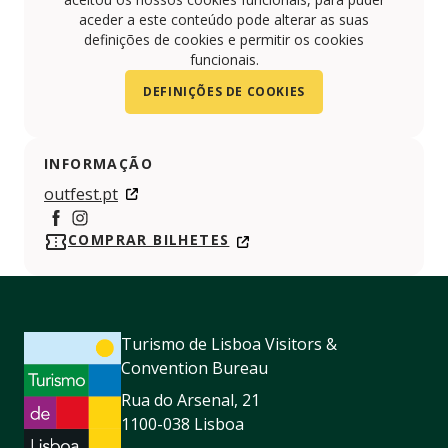
aceder a este conteúdo pode alterar as suas
definições de cookies e permitir os cookies
funcionais.
DEFINIÇÕES DE COOKIES
INFORMAÇÃO
outfest.pt
https://www.facebook.com/outfestbarreiro
https://www.instagram.com/out.fest/
COMPRAR BILHETES
Turismo de Lisboa Visitors &
Convention Bureau
Rua do Arsenal, 21
1100-038 Lisboa