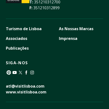
T:
351210312700
F:
351210312899
Turismo de Lisboa
As Nossas Marcas
Associados
Imprensa
Publicações
SIGA-NOS
Pinterest
YouTube
Twitter
Facebook
Instagram
atl@visitlisboa.com
www.visitlisboa.com