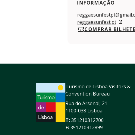
INFORMAÇÃO
reggaesunfestpt@gmail.
reggaesunfest.pt
COMPRAR BILHET
Turismo de Lisboa Visitors &
Convention Bureau
Rua do Arsenal, 21
1100-038 Lisboa
T:
351210312700
F:
351210312899