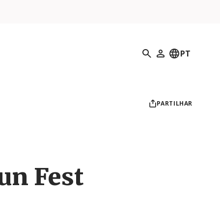
Pesquisar
PT
O meu perfil
PARTILHAR
un Fest