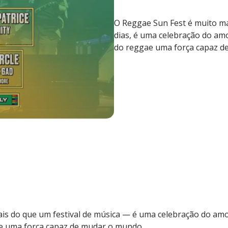
O Reggae Sun Fest é muito ma
dias, é uma celebração do amo
do reggae uma força capaz d
is do que um festival de música — é uma celebração do amo
ae uma força capaz de mudar o mundo.