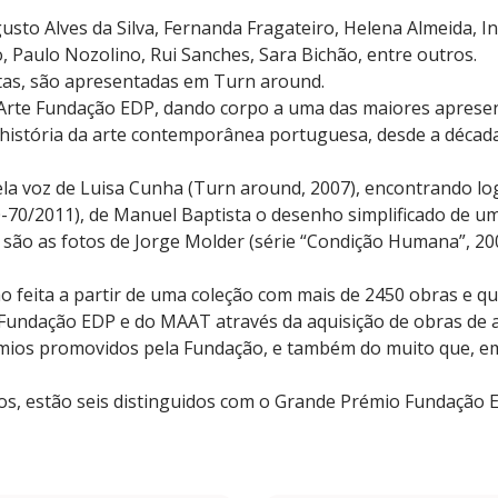
gusto Alves da Silva, Fernanda Fragateiro, Helena Almeida, I
, Paulo Nozolino, Rui Sanches, Sara Bichão, entre outros.
stas, são apresentadas em Turn around.
 Arte Fundação EDP, dando corpo a uma das maiores aprese
a história da arte contemporânea portuguesa, desde a década
ela voz de Luisa Cunha (Turn around, 2007), encontrando lo
0-70/2011), de Manuel Baptista o desenho simplificado de u
 são as fotos de Jorge Molder (série “Condição Humana”, 2
 feita a partir de uma coleção com mais de 2450 obras e que
Fundação EDP e do MAAT através da aquisição de obras de a
mios promovidos pela Fundação, e também do muito que, em
dos, estão seis distinguidos com o Grande Prémio Fundação 