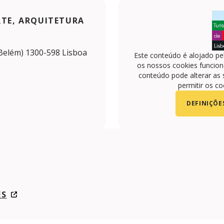
RTE, ARQUITETURA
 (Belém) 1300-598 Lisboa
Este conteúdo é alojado pe
os nossos cookies funciona
conteúdo pode alterar as 
permitir os co
DEFINIÇÕE
com/maatmuseum/
ES