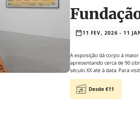
Fundaçã
11 FEV, 2026
-
11 JA
A exposição dá corpo à maior
apresentando cerca de 90 obra
século XX até à data. Para vis
Desde €11