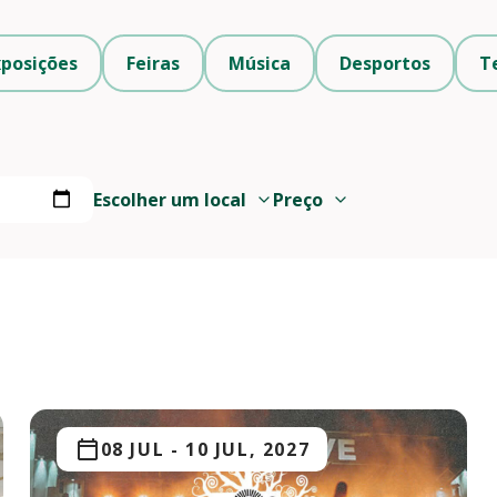
xposições
Feiras
Música
Desportos
T
Escolher um local
Preço
08 JUL
-
10 JUL, 2027