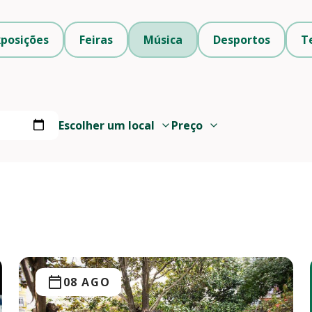
xposições
Feiras
Música
Desportos
T
Escolher um local
Preço
08 AGO