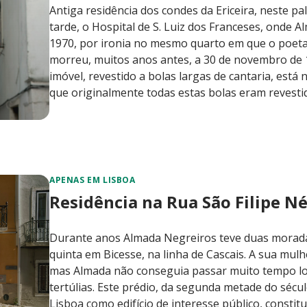
Antiga residência dos condes da Ericeira, neste pal
tarde, o Hospital de S. Luiz dos Franceses, onde A
1970, por ironia no mesmo quarto em que o poet
morreu, muitos anos antes, a 30 de novembro de 
imóvel, revestido a bolas largas de cantaria, est
que originalmente todas estas bolas eram revesti
APENAS EM LISBOA
Residência na Rua São Filipe N
Durante anos Almada Negreiros teve duas morada
quinta em Bicesse, na linha de Cascais. A sua mul
mas Almada não conseguia passar muito tempo long
tertúlias. Este prédio, da segunda metade do sécul
Lisboa como edifício de interesse público, constitui