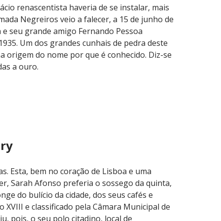
ácio renascentista haveria de se instalar, mais
lmada Negreiros veio a falecer, a 15 de junho de
a e seu grande amigo Fernando Pessoa
1935. Um dos grandes cunhais de pedra deste
á na origem do nome por que é conhecido. Diz-se
das a ouro.
éry
s. Esta, bem no coração de Lisboa e uma
her, Sarah Afonso preferia o sossego da quinta,
e do bulício da cidade, dos seus cafés e
o XVIII e classificado pela Câmara Municipal de
u, pois, o seu polo citadino, local de