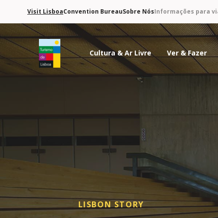
Visit Lisboa
Convention Bureau
Sobre Nós
Informações para vi
Cultura & Ar Livre
Ver & Fazer
Logo do Turismo de Lisboa
LISBON STORY