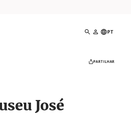
Pesquisar
PT
O meu perfil
PARTILHAR
useu José