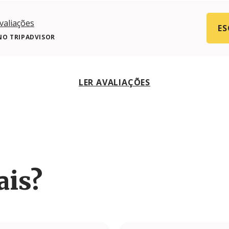
valiações
ES
NO TRIPADVISOR
LER AVALIAÇÕES
ais?