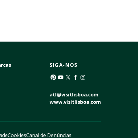
rcas
SIGA-NOS
Pinterest
YouTube
Twitter
Facebook
Instagram
atl@visitlisboa.com
www.visitlisboa.com
dade
Cookies
Canal de Denúncias