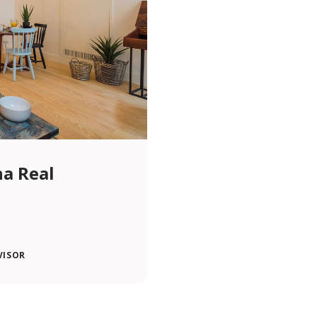
na Real
VISOR