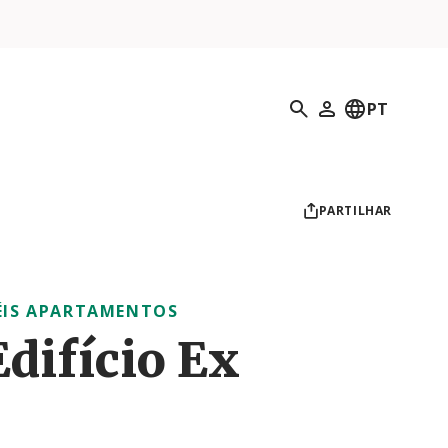
Pesquisar
PT
O meu perfil
PARTILHAR
ÉIS APARTAMENTOS
difício Ex