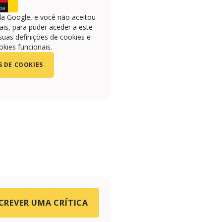
la Google, e você não aceitou
is, para puder aceder a este
suas definições de cookies e
okies funcionais.
S DE COOKIES
CREVER UMA CRÍTICA