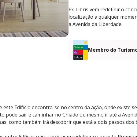
Ex-Libris vem redefinir o con
localização a qualquer momen
a Avenida da Liberdade.
Membro do Turismo
 este Edifício encontra-se no centro da ação, onde existe s
o pode sair e caminhar no Chiado ou mesmo ir até a Avenid
osas, como também irá descobrir que está a dois passos dos
s entre 6 Pisos o Ex-Libris vem redefinir o conceito Premi