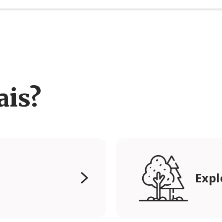
ais?
Expl