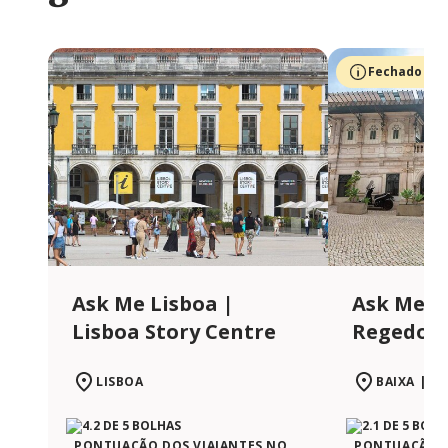
Fechado te
Ask Me Lisboa |
Ask Me L
Lisboa Story Centre
Regedor
LISBOA
BAIXA | L
PONTUAÇÃO DOS VIAJANTES NO
PONTUAÇÃO D