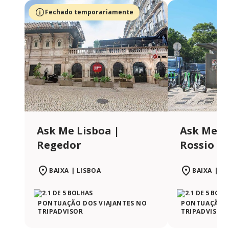
Fechado temporariamente
Ask Me Lisboa |
Ask Me L
Regedor
Rossio
BAIXA | LISBOA
BAIXA | L
PONTUAÇÃO DOS VIAJANTES NO
PONTUAÇÃO D
TRIPADVISOR
TRIPADVISOR