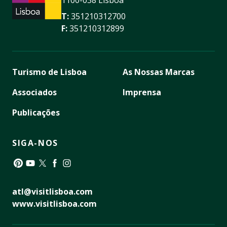
1100-038 Lisboa
T:
351210312700
F:
351210312899
Turismo de Lisboa
As Nossas Marcas
Associados
Imprensa
Publicações
SIGA-NOS
Pinterest
YouTube
Twitter
Facebook
Instagram
atl@visitlisboa.com
www.visitlisboa.com