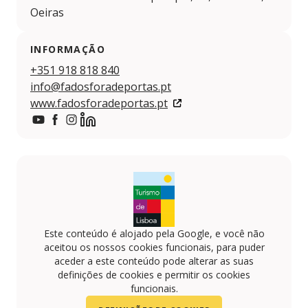
Oeiras
INFORMAÇÃO
+351 918 818 840
info@fadosforadeportas.pt
www.fadosforadeportas.pt
https://www.youtube.com/@fadosforadeportas3535
https://www.facebook.com/fadosforadeportas
https://www.instagram.com/fados_fora_de_port
https://www.linkedin.com/company/fados-fo
Este conteúdo é alojado pela Google, e você não
aceitou os nossos cookies funcionais, para puder
aceder a este conteúdo pode alterar as suas
definições de cookies e permitir os cookies
funcionais.