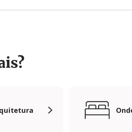
ais?
rquitetura
Onde