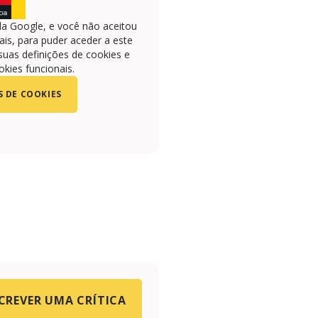
la Google, e você não aceitou
is, para puder aceder a este
suas definições de cookies e
okies funcionais.
S DE COOKIES
CREVER UMA CRÍTICA