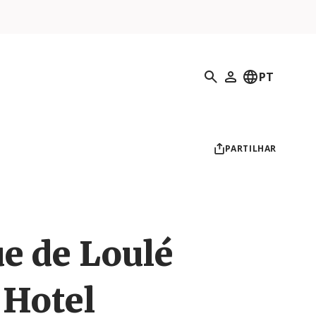
Pesquisar
PT
O meu perfil
PARTILHAR
e de Loulé
 Hotel