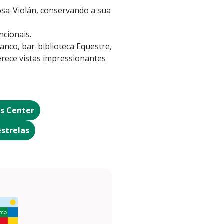
osa-Violán, conservando a sua
ncionais.
anco, bar-biblioteca Equestre,
erece vistas impressionantes
ss Center
estrelas