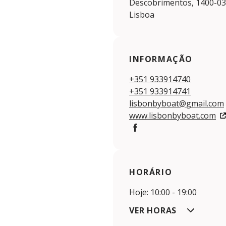
Descobrimentos, 1400-03
Lisboa
INFORMAÇÃO
+351 933914740
+351 933914741
lisbonbyboat@gmail.com
www.lisbonbyboat.com
Facebook
HORÁRIO
Hoje: 10:00 - 19:00
VER HORAS