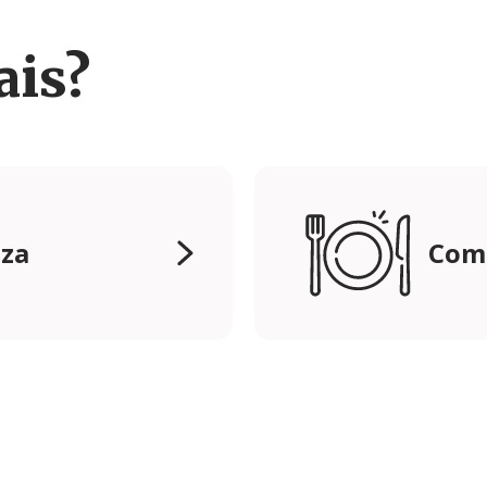
ais?
eza
Com