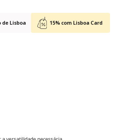
 de Lisboa
15% com Lisboa Card
a versatilidade necessária,