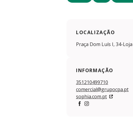
LOCALIZAÇÃO
Praça Dom Luís I, 34-Loja
INFORMAÇÃO
351210499710
comercial@grupocpa.pt
sophia.com.pt
https://www.facebook.com
https://www.instagram