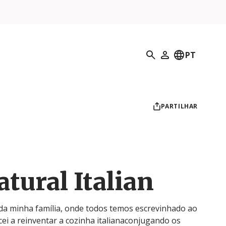
Pesquisar
PT
O meu perfil
PARTILHAR
tural Italian
s da minha família, onde todos temos escrevinhado ao
ei a reinventar a cozinha italianaconjugando os