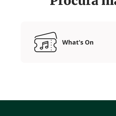
Procura m
What's On