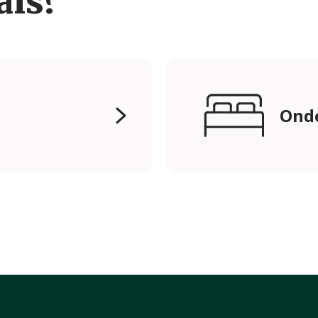
ais?
Onde