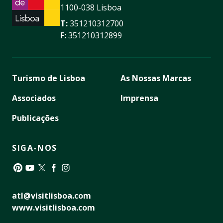
1100-038 Lisboa
T:
351210312700
F:
351210312899
Turismo de Lisboa
As Nossas Marcas
Associados
Imprensa
Publicações
SIGA-NOS
Pinterest
YouTube
Twitter
Facebook
Instagram
atl@visitlisboa.com
www.visitlisboa.com