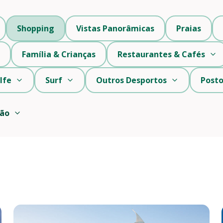
Shopping
Vistas Panorâmicas
Praias
Família & Crianças
Restaurantes & Cafés
lfe
Surf
Outros Desportos
Posto
ção