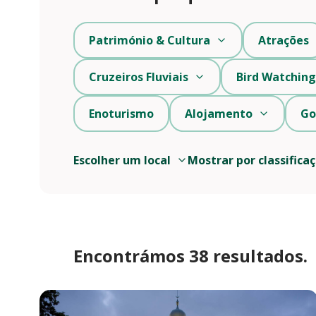
Património & Cultura
Atrações
Cruzeiros Fluviais
Bird Watching
Enoturismo
Alojamento
Go
Escolher um local
Mostrar por classifica
Encontrámos 38 resultados.